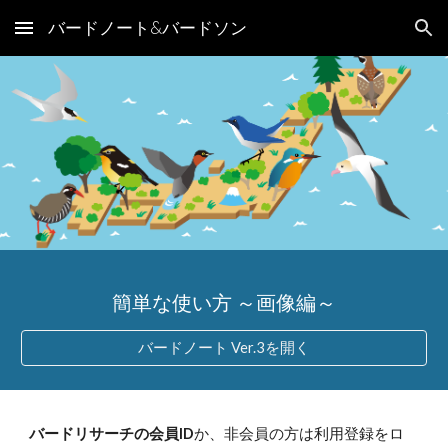
バードノート&バードソン
Skip to main content
Skip to navigation
簡単な使い方 ～
画像
編～
バードノート Ver.3を開く
バードリサーチの会員ID
か、非会員の方は利用登録をロ